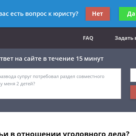
вным делам
Получите консул
вас есть вопрос к юристу?
Нет
Да
бес
FAQ
Задать
вет на сайте в течение 15 минут
ьи в отношении уголовного дела?