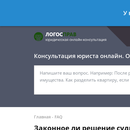
Фомичёв Глеб
- Адвокат по уголо
У 
Спросить юриста
Консультация юриста онлайн. От
Главная
-
FAQ
Законное ли решение суд