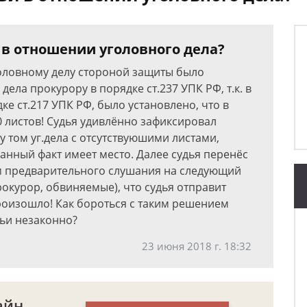
 в отношении уголовного дела?
оловному делу стороной защиты было
ела прокурору в порядке ст.237 УПК РФ, т.к. в
ке ст.217 УПК РФ, было установлено, что в
40 листов! Судья удивлённо зафиксировал
у том уг.дела с отсутствуюшими листами,
данный факт имеет место. Далее судья перенёс
м предварительного слушания на следующий
рокурор, обвиняемые), что судья отправит
произошло! Как бороться с таким решением
дьи незаконно?
23 июня 2018 г. 18:32
айн