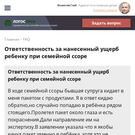
Фомичёв Глеб
- Адвокат по уголовным делам
Спросить юриста
Задать вопрос
-
Главная
FAQ
Ответственность за нанесенный ущерб
ребенку при семейной ссоре
Ответственность за нанесенный ущерб
ребенку при семейной ссоре
В ходе семейной ссоры бывшая супруга кидает в
меня пакетом с продуктами. Я в ответ кидаю
обратно,но случайно попадаю в ребёнка рядом
стоящего.Пролетел пакет около глаза и есть
покраснения.Дали направление им на
экспертизу.В заявлении указала что я якобы
кинул пакет именно в ребёнка, хотя это не