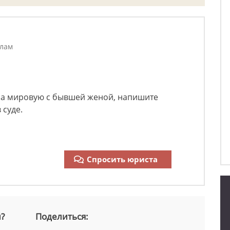
елам
 на мировую с бывшей женой, напишите
 суде.
Спросить юриста
й?
Поделиться: