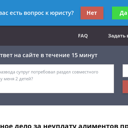
вным делам
Получите консул
вас есть вопрос к юристу?
Нет
Да
бес
FAQ
Задать
вет на сайте в течение 15 минут
ное дело за неуплату алиментов 