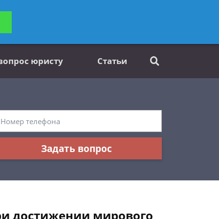
ьтацию
Задать вопрос
платно
 вопрос юристу
Статьи
Задать вопрос
при достижении мирового