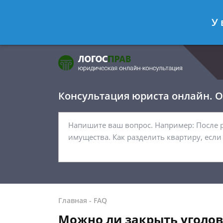
Фомичёв Глеб
- Адвокат по уголо
У 
Спросить юриста
Консультация юриста онлайн. От
Главная
-
FAQ
Можно ли закрыть уголов