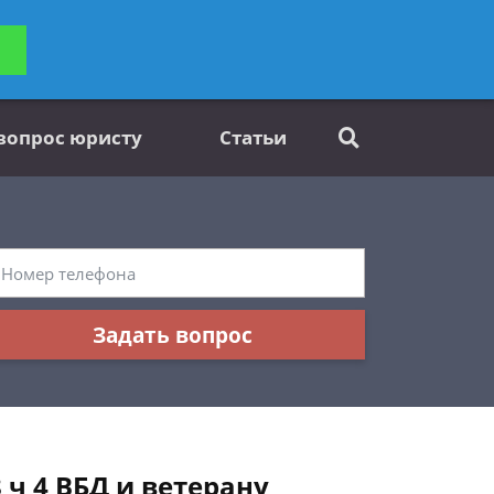
ьтацию
Задать вопрос
платно
 вопрос юристу
Статьи
Задать вопрос
ч 4 ВБД и ветерану