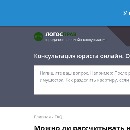
Фомичёв Глеб
- Адвокат по уголо
У 
Спросить юриста
Консультация юриста онлайн. От
Главная
-
FAQ
Можно ли рассчитывать н