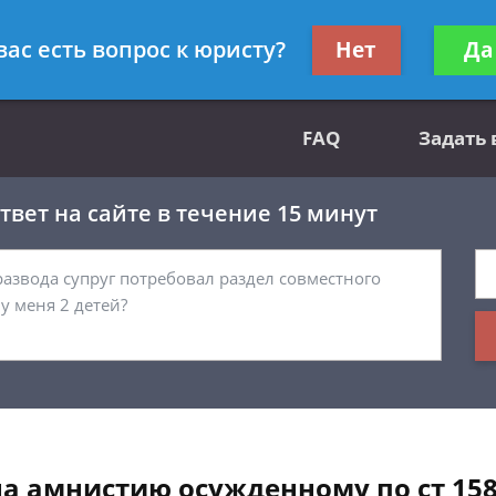
вным делам
Получите консул
вас есть вопрос к юристу?
Нет
Да
бес
FAQ
Задать
вет на сайте в течение 15 минут
а амнистию осужденному по ст 158 