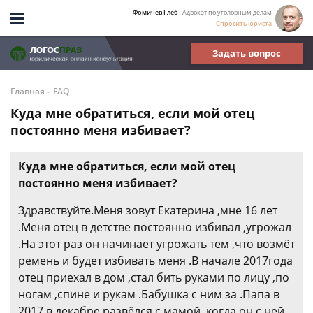
Фомичёв Глеб
- Адвокат по уголовным делам
Спросить юриста
Задать вопрос
-
Главная
FAQ
Куда мне обратиться, если мой отец
постоянно меня избивает?
Куда мне обратиться, если мой отец
постоянно меня избивает?
Здравствуйте.Меня зовут Екатерина ,мне 16 лет
.Меня отец в детстве постоянно избивал ,угрожал
.На этот раз он начинает угрожать тем ,что возмёт
ремень и будет избивать меня .В начале 2017года
отец приехал в дом ,стал бить руками по лицу ,по
ногам ,спине и рукам .Бабушка с ним за .Папа в
2017 в декабре развёлся с мамой ,когда он с ней