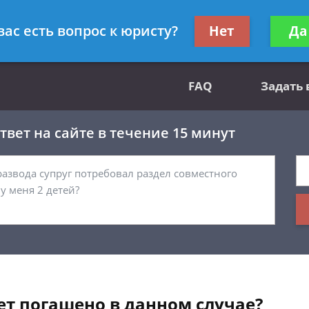
вным делам
Получите консул
вас есть вопрос к юристу?
Нет
Да
бес
FAQ
Задать
вет на сайте в течение 15 минут
ет погашено в данном случае?