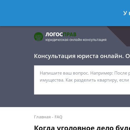
Фомичёв Глеб
- Адвокат по уголо
У 
Спросить юриста
Консультация юриста онлайн. От
Главная
-
FAQ
Когда уголовное дело буд