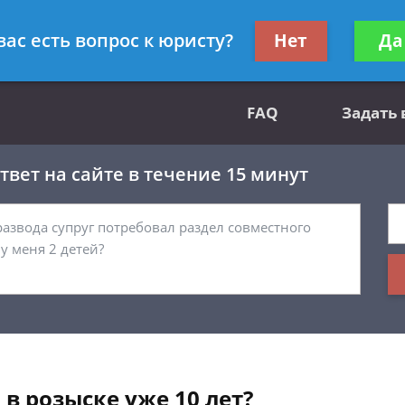
вным делам
Получите консул
вас есть вопрос к юристу?
Нет
Да
бес
FAQ
Задать
вет на сайте в течение 15 минут
 в розыске уже 10 лет?