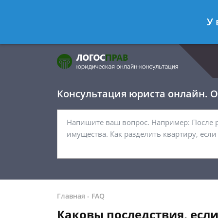
Фомичёв Глеб
- Адвокат по уголо
У 
Спросить юриста
Консультация юриста онлайн. От
Главная
-
FAQ
Каковы последствия, если