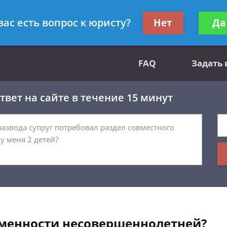
вным делам
Получите консул
вас есть вопрос к юристу?
Нет
Да
бес
FAQ
Задать
вет на сайте в течение 15 минут
еменности несовершеннолетней?