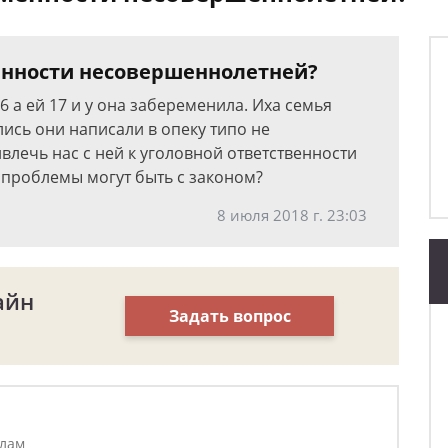
енности несовершеннолетней?
16 а ей 17 и у она забеременила. Иха семья
лись они написали в опеку типо не
влечь нас с ней к уголовной ответственности
проблемы могут быть с законом?
8 июля 2018 г. 23:03
айн
Задать вопрос
елам