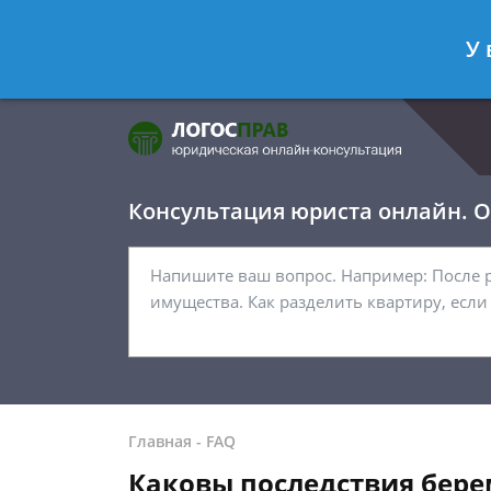
Фомичёв Глеб
- Адвокат по уголо
У 
Спросить юриста
Консультация юриста онлайн. От
Главная
-
FAQ
Каковы последствия бер