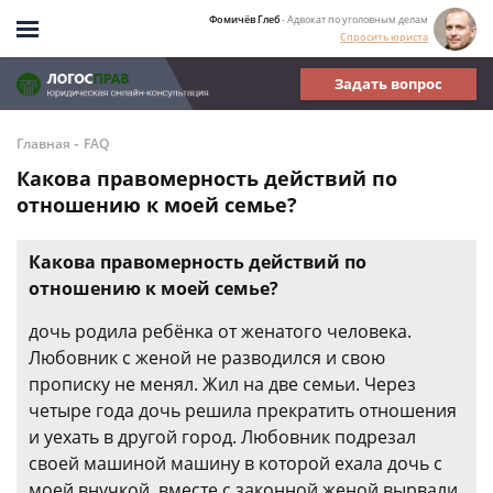
Фомичёв Глеб
- Адвокат по уголовным делам
Спросить юриста
Задать вопрос
-
Главная
FAQ
Какова правомерность действий по
отношению к моей семье?
Какова правомерность действий по
отношению к моей семье?
дочь родила ребёнка от женатого человека.
Любовник с женой не разводился и свою
прописку не менял. Жил на две семьи. Через
четыре года дочь решила прекратить отношения
и уехать в другой город. Любовник подрезал
своей машиной машину в которой ехала дочь с
моей внучкой, вместе с законной женой вырвали