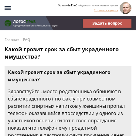
Фомичёв Глеб
- Адвокат по уголовным делам
Спросить юриста
Задать вопрос
-
Главная
FAQ
Какой грозит срок за сбыт украденного
имущества?
Какой грозит срок за сбыт украденного
имущества?
Здравствуйте , моего родственника обвиняют в
сбыте краденного ( по факту при совместном
распитии спиртных напитков у женщины пропал
телефон оказавшийся впоследствии у одного из
участников вечеринки тот в своё оправдание
показал что телефон ему продал мой
родственник в рассрочку факта получения денег