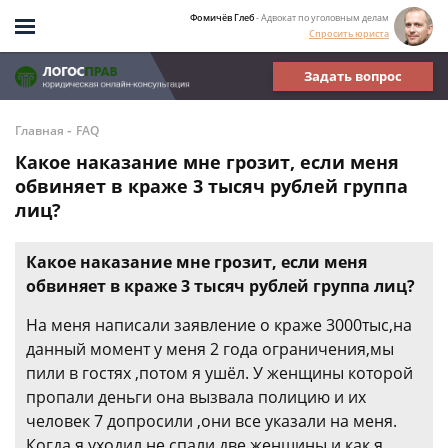
Фомичёв Глеб
- Адвокат по уголовным делам
Спросить юриста
Задать вопрос
-
Главная
FAQ
Какое наказание мне грозит, если меня
обвиняет в краже 3 тысяч рублей группа
лиц?
Какое наказание мне грозит, если меня
обвиняет в краже 3 тысяч рублей группа лиц?
На меня написали заявление о краже 3000тыс,на
данный момент у меня 2 года ограничения,мы
пили в гостях ,потом я ушёл. У женщины которой
пропали деньги она вызвала полицию и их
человек 7 допросили ,они все указали на меня.
Когда я уходил не спали две женщины и как я