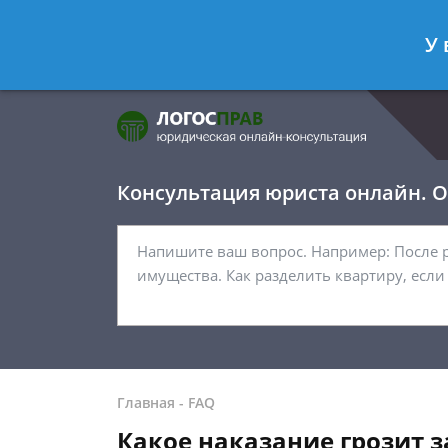
Фомичёв Глеб
- Адвокат по уголо
У 
Спросить юриста
Консультация юриста онлайн. От
Главная
-
FAQ
Какое наказание грозит за