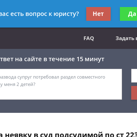
вным делам
Получите консул
вас есть вопрос к юристу?
Нет
Да
бес
FAQ
Задать
вет на сайте в течение 15 минут
 неявку в суд подсудимой по ст 223