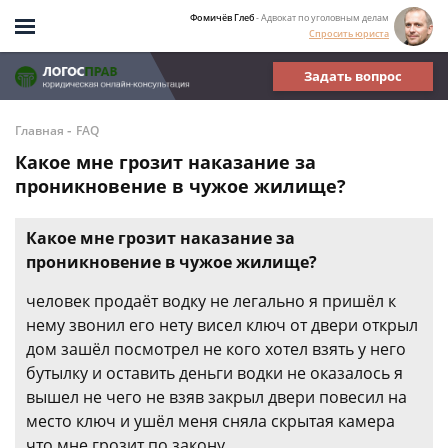
Фомичёв Глеб
- Адвокат по уголовным делам
Спросить юриста
Задать вопрос
-
Главная
FAQ
Какое мне грозит наказание за
проникновение в чужое жилище?
Какое мне грозит наказание за
проникновение в чужое жилище?
человек продаёт водку не легально я пришёл к
нему звонил его нету висел ключ от двери открыл
дом зашёл посмотрел не кого хотел взять у него
бутылку и оставить деньги водки не оказалось я
вышел не чего не взяв закрыл двери повесил на
место ключ и ушёл меня сняла скрытая камера
что мне грозит по закону