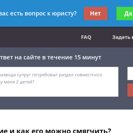
вным делам
Получите консул
вас есть вопрос к юристу?
Нет
Да
бес
FAQ
Задать
вет на сайте в течение 15 минут
ие и как его можно смягчить?