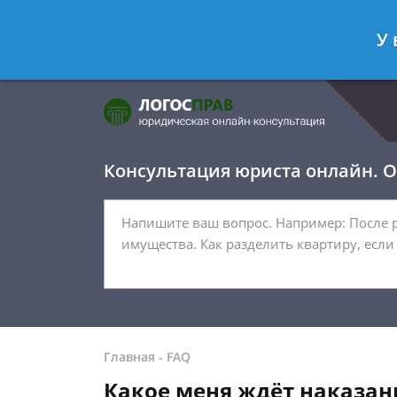
Фомичёв Глеб
- Адвокат по уголо
У 
Спросить юриста
Консультация юриста онлайн. От
Главная
-
FAQ
Какое меня ждёт наказан