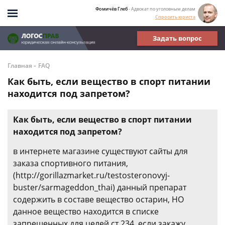
Фомичёв Глеб
- Адвокат по уголовным делам
Спросить юриста
Задать вопрос
-
Главная
FAQ
Как быть, если вещество в спорт питании
находится под запретом?
Как быть, если вещество в спорт питании
находится под запретом?
в интернете магазине существуют сайты для
заказа спортивного питания,
(http://gorillazmarket.ru/testosteronovyj-
buster/sarmageddon_thai) данный препарат
содержить в составе вещество остарин, НО
данное вещество находится в списке
запрещенных для целей ст 234, если закажу