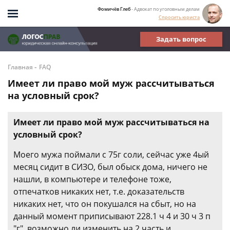
Фомичёв Глеб
- Адвокат по уголовным делам
Спросить юриста
Задать вопрос
-
Главная
FAQ
Имеет ли право мой муж рассчитываться
на условный срок?
Имеет ли право мой муж рассчитываться на
условный срок?
Моего мужа поймали с 75г соли, сейчас уже 4ый
месяц сидит в СИЗО, был обыск дома, ничего не
нашли, в компьютере и телефоне тоже,
отпечатков никаких нет, т.е. доказательств
никаких нет, что он покушался на сбыт, но на
данный момент приписывают 228.1 ч 4 и 30 ч 3 п
"г", возможно ли изменить на 2 часть и