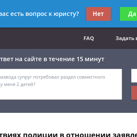
вным делам
Получите консул
вас есть вопрос к юристу?
Нет
Да
бес
FAQ
Задать
вет на сайте в течение 15 минут
ствиях полиции в отношении заявл