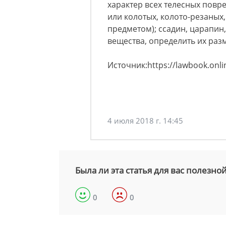
характер всех телесных пов
или колотых, колото-резаны
предметом); ссадин, царапин
вещества, определить их раз
Источник:https://lawbook.onlin
4 июля 2018 г. 14:45
Была ли эта статья для вас полезно
0
0