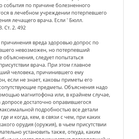
го события по причине болезненного
гося в лечебном учреждении потерпевшего
ния лечащего врача. Если ' Бюлл.
. Ст. 2. 492
 причинения вреда здоровью допрос по
вшего невозможен, но потерпевший
ие объяснения, следует попытаться
присутствии врача. При этом главное
вший человека, причинившего ему
он, если не знает, каковы приметы его
 сопутствующие предметы. Объяснения надо
омощью магнитофона или, в крайнем случае,
а допросе достаточно оправившегося
максимальной подробностью все детали
де и когда, кем, в связи с чем, при каких
акого орудия (оружия), в чьем присутствии
тельно установить также, откуда, каким