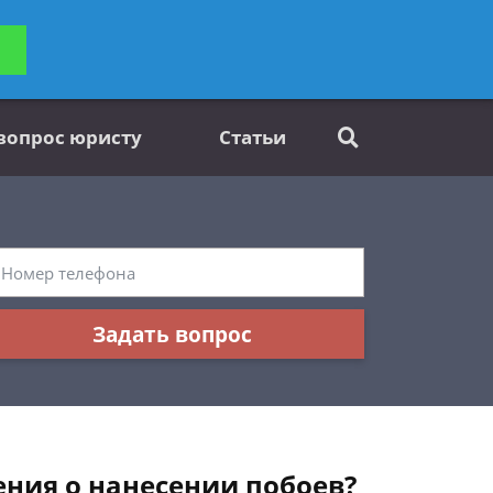
ьтацию
Задать вопрос
платно
 вопрос юристу
Статьи
Задать вопрос
ения о нанесении побоев?