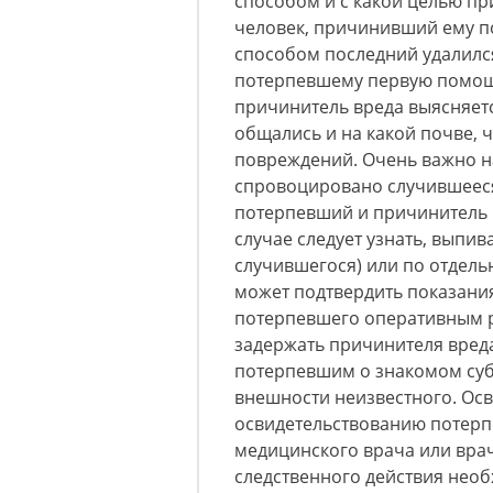
способом и с какой целью п
человек, причинивший ему п
способом последний удалился
потерпевшему первую помощь
причинитель вреда выясняетс
общались и на какой почве, 
повреждений. Очень важно на
спровоцировано случившеес
потерпевший и причинитель в
случае следует узнать, выпив
случившегося) или по отдель
может подтвердить показани
потерпевшего оперативным р
задержать причинителя вре
потерпевшим о знакомом суб
внешности неизвестного. Ос
освидетельствованию потерп
медицинского врача или врач
следственного действия необ