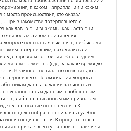
рибыл на место происшествия потерпевший и
овреждения; в каком направлении и каким
 с места происшествия; кто оказал
. При знакомстве потерпевшего с
я, как давно они знакомы, как часто они
что явилось мотивом причинения
 допросе попытаться выяснить, не было ли
я самим потерпевшим, находились ли
реда в трезвом состоянии. В последнем
али ли они совместно (где, за какое время до
ности. Нелишне специально выяснить, кто
я потерпевшего. По окончании допроса
аботникам дается задание разыскать и
да по установочным данным, сообщенным
ъекте, либо по описанным им признакам
видетельствование потерпевшего К
евшего целесообразно привлечь судебно-
а иной специальности. В процессе этого
ходимо прежде всего установить наличие и