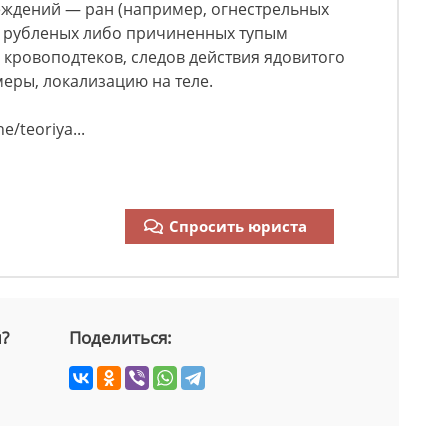
реждений — ран (например, огнестрельных
х, рубленых либо причиненных тупым
, кровоподтеков, следов действия ядовитого
меры, локализацию на теле.
e/teoriya...
Спросить юриста
й?
Поделиться: