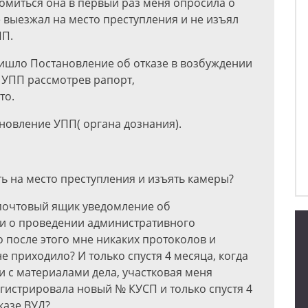
комиться она в первый раз меня опросила о
е выезжал на место преступления и не изъял
ПП.
ришло Постановление об отказе в возбуждении
о УПП рассмотрев рапорт,
то.
новление УПП( органа дознания).
ть на место преступления и изъять камеры?
 почтовый ящик уведомление об
и о проведении административного
о после этого мне никаких протоколов и
 приходило? И только спустя 4 месяца, когда
и с материалами дела, участковая меня
гистрировала новый № КУСП и только спустя 4
казе ВУД?