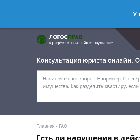
Фомичёв Глеб
- Адвокат по уголо
У 
Спросить юриста
Консультация юриста онлайн. От
Главная
-
FAQ
Есть ли нарушения в дей