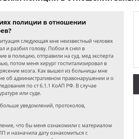
виях полиции в отношении
оев?
 ситуация следующая мне неизвестный человек
ал и разбил голову. Побои я снял в
ние в полицию, отправили на суд. мед эксперта
овью, потом меня хирург госпитализировал в
трясение мозга. Как вышел из больницы мне
ие об административном правонарушении и о
дования по ст 6.1.1 КоАП РФ. В случае
уратуре или суде.
я больше уведомлений, протоколов,
вление, что бы меня ознакомили с материалом
ПП и назначила дату ознакомиться с