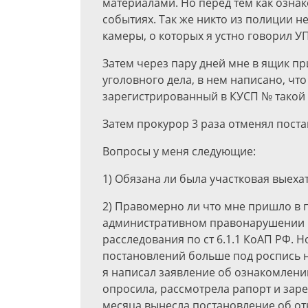
материалами. Но перед тем как озна
событиях. Так же никто из полиции н
камеры, о которых я устно говорил У
Затем через пару дней мне в ящик п
уголовного дела, в нем написано, чт
зарегистрированный в КУСП № такой 
Затем прокурор 3 раза отменял поста
Вопросы у меня следующие:
1) Обязана ли была участковая выеха
2) Правомерно ли что мне пришло в
административном правонарушении 
расследования по ст 6.1.1 КоАП РФ. Н
постановлений больше под роспись не
я написал заявление об ознакомлени
опросила, рассмотрела рапорт и заре
месяца вынесла постановление об от