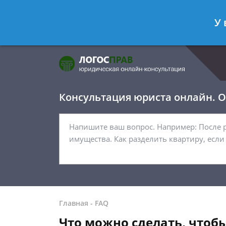
Фомичёв Глеб
- Адвокат по уголо
У 
Спросить юриста
Консультация юриста онлайн. От
Главная
-
FAQ
Что можно сделать, чтоб