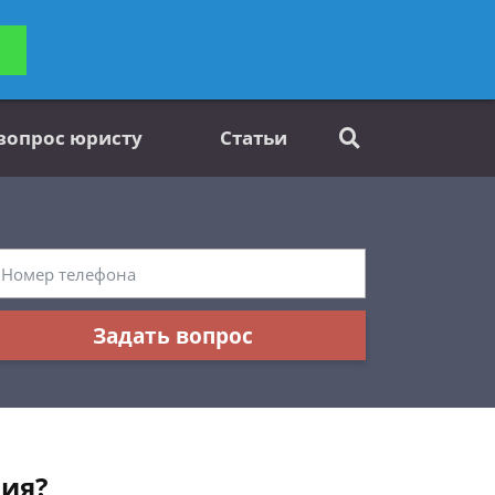
ьтацию
Задать вопрос
платно
 вопрос юристу
Статьи
Задать вопрос
ния?