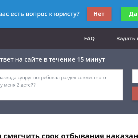
вным делам
Получите консул
вас есть вопрос к юристу?
Нет
Да
бес
FAQ
Задать
вет на сайте в течение 15 минут
ы смягчить срок отбывания наказа