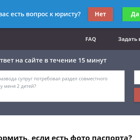
вным делам
Получите консул
вас есть вопрос к юристу?
Нет
Да
бес
FAQ
Задать
вет на сайте в течение 15 минут
рмить, если есть фото паспорта?