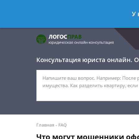
Фомичёв Глеб
- Адвокат по уголо
У 
Спросить юриста
Консультация юриста онлайн. От
Главная
-
FAQ
Что могут мошенники офо